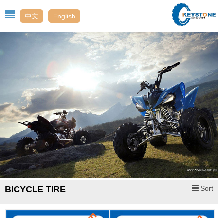
中文
English
Us
t
enter
t Us
ack
BICYCLE TIRE
Sort